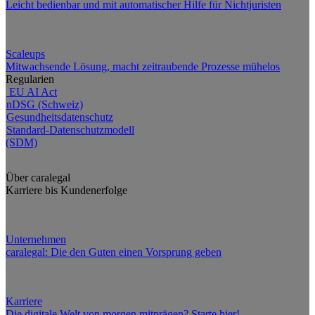
Leicht bedienbar und mit automatischer Hilfe für Nichtjuristen
Scaleups
Mitwachsende Lösung, macht zeitraubende Prozesse mühelos
Regularien
EU AI Act
nDSG (Schweiz)
Gesundheitsdatenschutz
Standard-Datenschutzmodell
(SDM)
Über caralegal
Karriere bis Kundenerfolge
Unternehmen
caralegal: Die den Guten einen Vorsprung geben
Karriere
Die digitale Welt von morgen mitprägen? Starte hier!