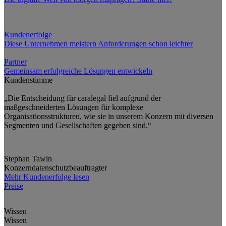
Kundenerfolge
Diese Unternehmen meistern Anforderungen schon leichter
Partner
Gemeinsam erfolgreiche Lösungen entwickeln
Kundenstimme
„Die Entscheidung für caralegal fiel aufgrund der
maßgeschneiderten Lösungen für komplexe
Organisationsstrukturen, wie sie in unserem Konzern mit diversen
Segmenten und Gesellschaften gegeben sind.“
Stephan Tawin
Konzerndatenschutzbeauftragter
Mehr Kundenerfolge lesen
Preise
Wissen
Wissen