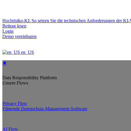
Hochrisiko-KI: So setzen Sie die technischen Anforderungen der K
Beitrag lesen
Login
Demo vereinbaren
en_US
✖
Data Responsibility Plattform
Unsere Flows
Privacy Flow
Führende Datenschutz-Management-Software
AI Flow