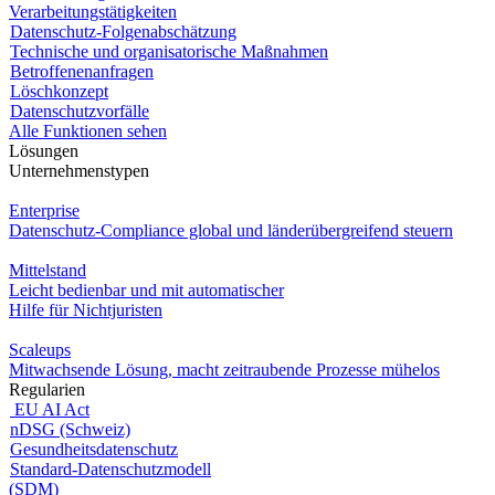
Verarbeitungstätigkeiten
Datenschutz-Folgenabschätzung
Technische und organisatorische Maßnahmen
Betroffenenanfragen
Löschkonzept
Datenschutzvorfälle
Alle Funktionen sehen
Lösungen
Unternehmenstypen
Enterprise
Datenschutz-Compliance global und länderübergreifend steuern
Mittelstand
Leicht bedienbar und mit automatischer
Hilfe für Nichtjuristen
Scaleups
Mitwachsende Lösung, macht zeitraubende Prozesse mühelos
Regularien
EU AI Act
nDSG (Schweiz)
Gesundheitsdatenschutz
Standard-Datenschutzmodell
(SDM)