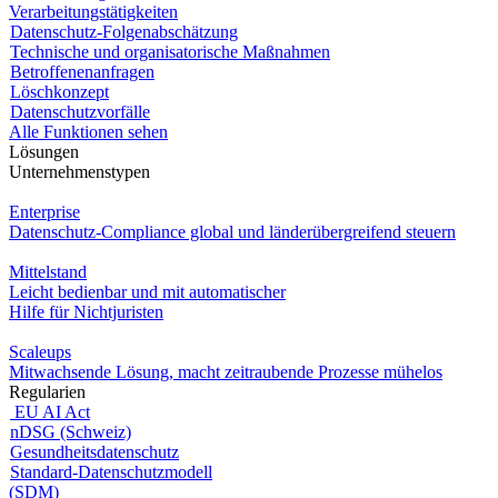
Verarbeitungstätigkeiten
Datenschutz-Folgenabschätzung
Technische und organisatorische Maßnahmen
Betroffenenanfragen
Löschkonzept
Datenschutzvorfälle
Alle Funktionen sehen
Lösungen
Unternehmenstypen
Enterprise
Datenschutz-Compliance global und länderübergreifend steuern
Mittelstand
Leicht bedienbar und mit automatischer
Hilfe für Nichtjuristen
Scaleups
Mitwachsende Lösung, macht zeitraubende Prozesse mühelos
Regularien
EU AI Act
nDSG (Schweiz)
Gesundheitsdatenschutz
Standard-Datenschutzmodell
(SDM)