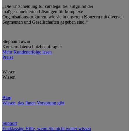
„Die Entscheidung für caralegal fiel aufgrund der
maßgeschneiderten Lösungen für komplexe
Organisationsstrukturen, wie sie in unserem Konzern mit diversen
Segmenten und Gesellschaften gegeben sind.“
Stephan Tawin
Konzerndatenschutzbeauftragter
Mehr Kundenerfolge lesen
Preise
Wissen
Wissen
Blog
Wissen, das Ihnen Vorsprung gibt
Support
Erstklassige Hilfe, wenn Sie nicht weiter wissen