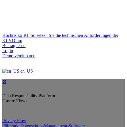
Hochrisiko-KI: So setzen Sie die technischen Anforderungen der
KI-VO um
Beitrag lesen
Login
Demo vereinbaren
en_US
✖
Data Responsibility Plattform
Unsere Flows
Privacy Flow
Führende Datenschutz-Management-Software