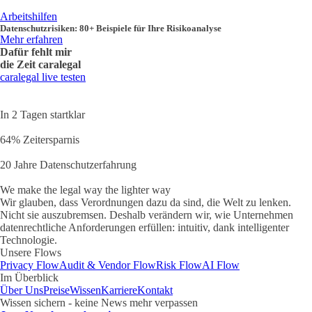
Arbeitshilfen
Datenschutzrisiken: 80+ Beispiele für Ihre Risikoanalyse
Mehr erfahren
Dafür fehlt mir
die Zeit
caralegal
caralegal live testen
In 2 Tagen startklar
64% Zeitersparnis
20 Jahre Datenschutzerfahrung
We make the legal way the lighter way
Wir glauben, dass Verordnungen dazu da sind, die Welt zu lenken.
Nicht sie auszubremsen. Deshalb verändern wir, wie Unternehmen
datenrechtliche Anforderungen erfüllen: intuitiv, dank intelligenter
Technologie.
Unsere Flows
Privacy Flow
Audit & Vendor Flow
Risk Flow
AI Flow
Im Überblick
Über Uns
Preise
Wissen
Karriere
Kontakt
Wissen sichern - keine News mehr verpassen