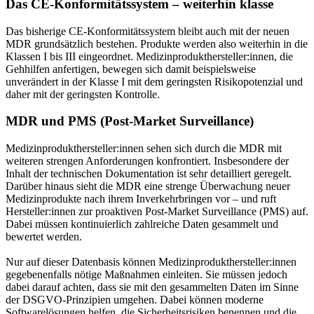
Das CE-Konformitätssystem – weiterhin klasse
Das bisherige CE-Konformitätssystem bleibt auch mit der neuen
MDR grundsätzlich bestehen. Produkte werden also weiterhin in die
Klassen I bis III eingeordnet. Medizinprodukthersteller:innen, die
Gehhilfen anfertigen, bewegen sich damit beispielsweise
unverändert in der Klasse I mit dem geringsten Risikopotenzial und
daher mit der geringsten Kontrolle.
MDR und PMS (Post-Market Surveillance)
Medizinprodukthersteller:innen sehen sich durch die MDR mit
weiteren strengen Anforderungen konfrontiert. Insbesondere der
Inhalt der technischen Dokumentation ist sehr detailliert geregelt.
Darüber hinaus sieht die MDR eine strenge Überwachung neuer
Medizinprodukte nach ihrem Inverkehrbringen vor – und ruft
Hersteller:innen zur proaktiven Post-Market Surveillance (PMS) auf.
Dabei müssen kontinuierlich zahlreiche Daten gesammelt und
bewertet werden.
Nur auf dieser Datenbasis können Medizinprodukthersteller:innen
gegebenenfalls nötige Maßnahmen einleiten. Sie müssen jedoch
dabei darauf achten, dass sie mit den gesammelten Daten im Sinne
der DSGVO-Prinzipien umgehen. Dabei können moderne
Softwarelösungen helfen, die Sicherheitsrisiken benennen und die