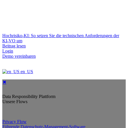
Hochrisiko-KI: So setzen Sie die technischen Anforderungen der
KI-VO um
Beitrag lesen
Login
Demo vereinbaren
en_US
✖
Data Responsibility Plattform
Unsere Flows
Privacy Flow
Führende Datenschutz-Management-Software