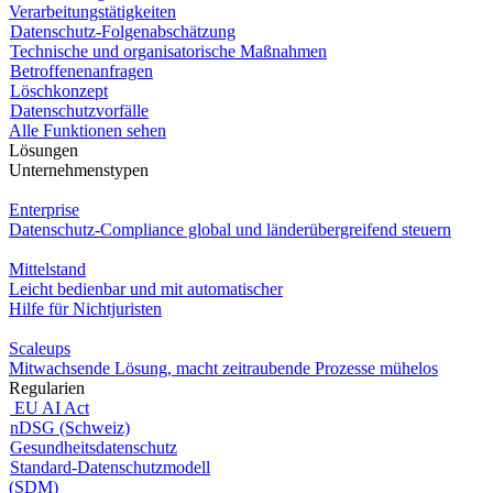
Verarbeitungstätigkeiten
Datenschutz-Folgenabschätzung
Technische und organisatorische Maßnahmen
Betroffenenanfragen
Löschkonzept
Datenschutzvorfälle
Alle Funktionen sehen
Lösungen
Unternehmenstypen
Enterprise
Datenschutz-Compliance global und länderübergreifend steuern
Mittelstand
Leicht bedienbar und mit automatischer
Hilfe für Nichtjuristen
Scaleups
Mitwachsende Lösung, macht zeitraubende Prozesse mühelos
Regularien
EU AI Act
nDSG (Schweiz)
Gesundheitsdatenschutz
Standard-Datenschutzmodell
(SDM)