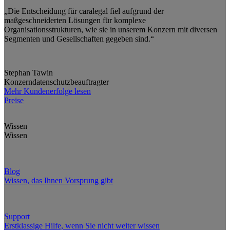
„Die Entscheidung für caralegal fiel aufgrund der
maßgeschneiderten Lösungen für komplexe
Organisationsstrukturen, wie sie in unserem Konzern mit diversen
Segmenten und Gesellschaften gegeben sind.“
Stephan Tawin
Konzerndatenschutzbeauftragter
Mehr Kundenerfolge lesen
Preise
Wissen
Wissen
Blog
Wissen, das Ihnen Vorsprung gibt
Support
Erstklassige Hilfe, wenn Sie nicht weiter wissen